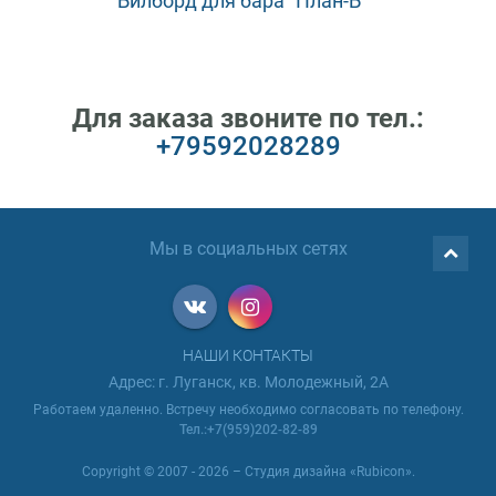
Билборд для бара "План-Б"
Для заказа звоните по тел.:
+79592028289
Мы в социальных сетях
НАШИ КОНТАКТЫ
Адрес: г. Луганск, кв. Молодежный, 2А
Работаем удаленно. Встречу необходимо согласовать по телефону.
Тел.:+7(959)202-82-89
Copyright © 2007 - 2026 – Студия дизайна «Rubicon».