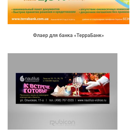
Флаер для банка «ТерраБанк»