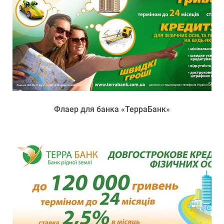
Флаер для банка «ТерраБанк»